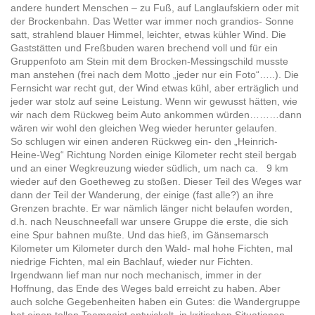
andere hundert Menschen – zu Fuß, auf Langlaufskiern oder mit
der Brockenbahn. Das Wetter war immer noch grandios- Sonne
satt, strahlend blauer Himmel, leichter, etwas kühler Wind. Die
Gaststätten und Freßbuden waren brechend voll und für ein
Gruppenfoto am Stein mit dem Brocken-Messingschild musste
man anstehen (frei nach dem Motto „jeder nur ein Foto“…..). Die
Fernsicht war recht gut, der Wind etwas kühl, aber erträglich und
jeder war stolz auf seine Leistung. Wenn wir gewusst hätten, wie
wir nach dem Rückweg beim Auto ankommen würden………dann
wären wir wohl den gleichen Weg wieder herunter gelaufen.
So schlugen wir einen anderen Rückweg ein- den „Heinrich-
Heine-Weg“ Richtung Norden einige Kilometer recht steil bergab
und an einer Wegkreuzung wieder südlich, um nach ca. 9 km
wieder auf den Goetheweg zu stoßen. Dieser Teil des Weges war
dann der Teil der Wanderung, der einige (fast alle?) an ihre
Grenzen brachte. Er war nämlich länger nicht belaufen worden,
d.h. nach Neuschneefall war unsere Gruppe die erste, die sich
eine Spur bahnen mußte. Und das hieß, im Gänsemarsch
Kilometer um Kilometer durch den Wald- mal hohe Fichten, mal
niedrige Fichten, mal ein Bachlauf, wieder nur Fichten.
Irgendwann lief man nur noch mechanisch, immer in der
Hoffnung, das Ende des Weges bald erreicht zu haben. Aber
auch solche Gegebenheiten haben ein Gutes: die Wandergruppe